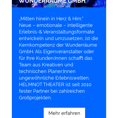
„Mitten hinein in Herz & Hirn.“
Neue – emotionale – intelligente
Erlebnis-& Veranstaltungsformate
entwickeln und umzusetzen, ist die
Kernkompetenz der Wunderräume
GmbH. Als Eigenveranstalter oder
für Ihre Kunden:Innen schafft das
Team aus Kreativen und
technischen Planer:Innen
ungewöhnliche Erlebniswelten.
HELMNOT THEATER ist seit 2010
fester Partner bei zahlreichen
Großprojekten.
Mehr erfahren