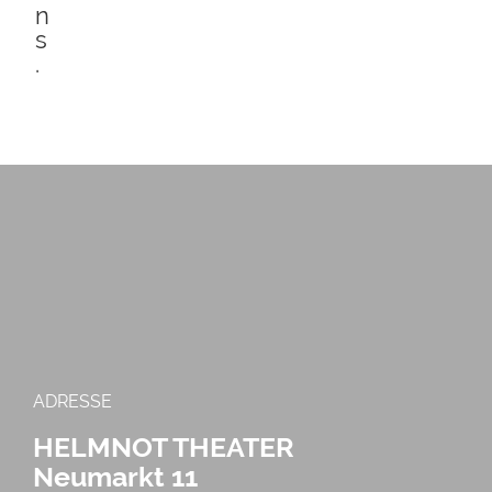
n
s
.
ADRESSE
HELMNOT THEATER
Neumarkt 11